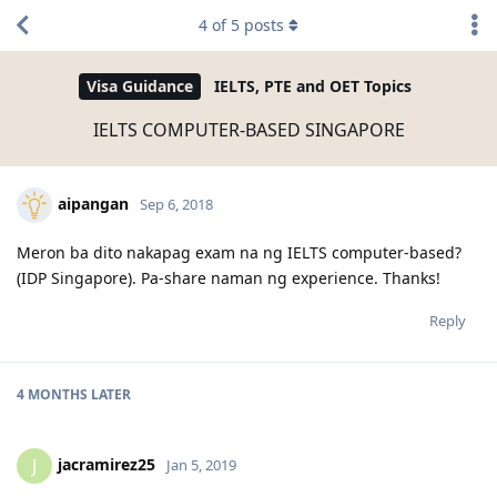
4
of
5
posts
Visa Guidance
IELTS, PTE and OET Topics
IELTS COMPUTER-BASED SINGAPORE
aipangan
Sep 6, 2018
Meron ba dito nakapag exam na ng IELTS computer-based?
(IDP Singapore). Pa-share naman ng experience. Thanks!
Reply
4 MONTHS
LATER
jacramirez25
J
Jan 5, 2019