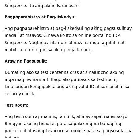
Singapore. Ito ang aking karanasan:
Pagpaparehistro at Pag-iiskedyul:
Ang pagpaparehistro at pag-iiskedyul ng aking pagsusulit ay
madali at maayos. Ginawa ko ito sa online portal ng IDP
Singapore. Nagbigay sila ng malinaw na mga tagubilin at
mabilis na tumugon sa aking mga tanong.
Araw ng Pagsusulit:
Dumating ako sa test center sa oras at sinalubong ako ng
mga magiliw na staff. Bago ako pumasok sa test room,
kinailangan kong ipakita ang aking valid ID at sumailalim sa
security check
.
Test Room:
Ang test room ay malinis, tahimik, at may sapat na espasyo.
Binigyan ako ng headset para sa pakikinig na bahagi ng
pagsusulit at isang keyboard at mouse para sa pagsusulat na
bahagi.