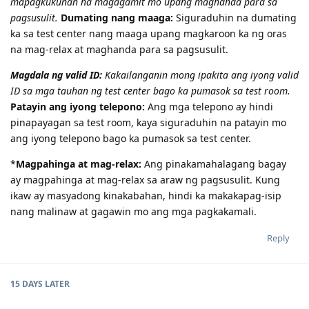
mapagkukunan na magagamit mo upang maghanda para sa
pagsusulit.
Dumating nang maaga:
Siguraduhin na dumating
ka sa test center nang maaga upang magkaroon ka ng oras
na mag-relax at maghanda para sa pagsusulit.
Magdala ng valid ID:
Kakailanganin mong ipakita ang iyong valid
ID sa mga tauhan ng test center bago ka pumasok sa test room.
Patayin ang iyong telepono:
Ang mga telepono ay hindi
pinapayagan sa test room, kaya siguraduhin na patayin mo
ang iyong telepono bago ka pumasok sa test center.
*
Magpahinga at mag-relax:
Ang pinakamahalagang bagay
ay magpahinga at mag-relax sa araw ng pagsusulit. Kung
ikaw ay masyadong kinakabahan, hindi ka makakapag-isip
nang malinaw at gagawin mo ang mga pagkakamali.
Reply
15 DAYS
LATER