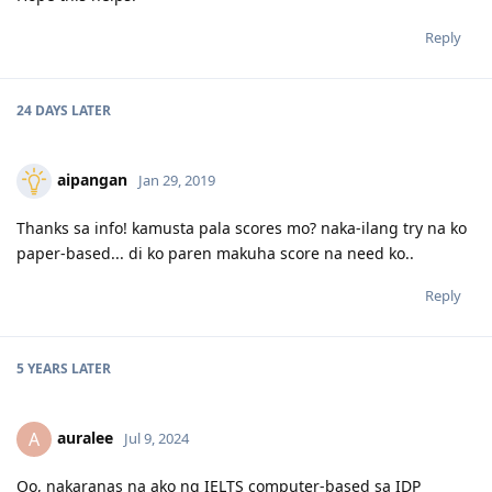
Reply
24 DAYS
LATER
aipangan
Jan 29, 2019
Thanks sa info! kamusta pala scores mo? naka-ilang try na ko
paper-based... di ko paren makuha score na need ko..
Reply
5 YEARS
LATER
auralee
A
Jul 9, 2024
Oo, nakaranas na ako ng IELTS computer-based sa IDP