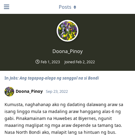
Posts
Doona_Pinoy
Feb 1, 2023
Joined
Feb 2, 2022
In
Jobs: Ang tagapag-alaga ng sanggol na si Bondi
Doona_Pinoy
Sep 23, 2022
Kumusta, naghahanap ako ng dadating dalawang araw sa
isang linggo mula sa madaling araw hanggang alas-6 ng
gabi. Pinakamainam na Huwebes at Biyernes, ngunit
maaaring maglipat ng mga araw depende sa tamang tao.
Nasa North Bondi ako, malapit lang sa hintuan ng bus.